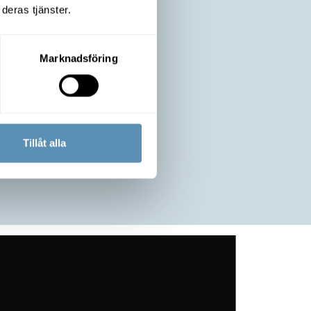
deras tjänster.
Marknadsföring
Byggstart
Våren 2025
Storlek på tomt
Tillåt alla
17 200 kvm