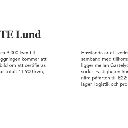
OTE Lund
a 9 000 kvm till
Hasslanda är ett ver
läggningen kommer att
samband med tillkoms
ld om att certifieras
ligger mellan Gastely
r totalt 11 900 kvm,
söder. Fastigheten Su
nära påfarten till E22
lager, logistik och pr