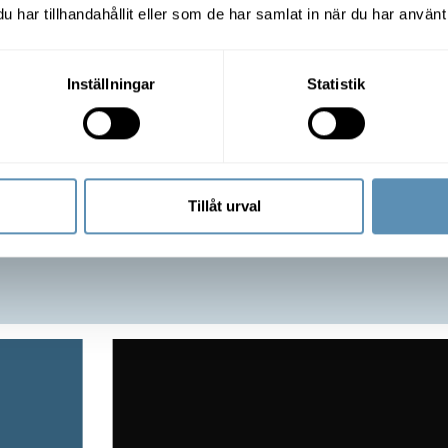
har tillhandahållit eller som de har samlat in när du har använt 
Inställningar
Statistik
Lokalarea (LOA)
11 900 kvm
Hyresgäster
Tillåt urval
NOTE Lund & Lunds
universitet