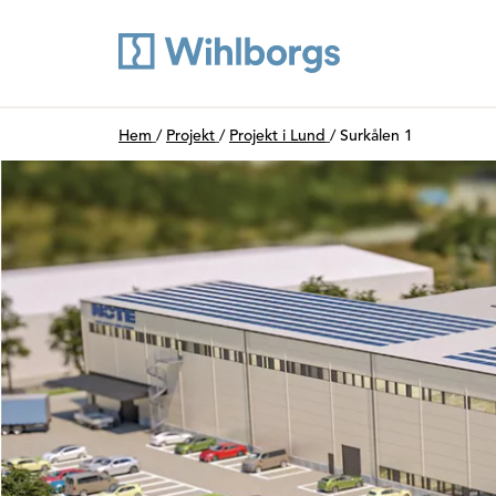
Du är här:
Hem
/
Projekt
/
Projekt i Lund
/
Surkålen 1