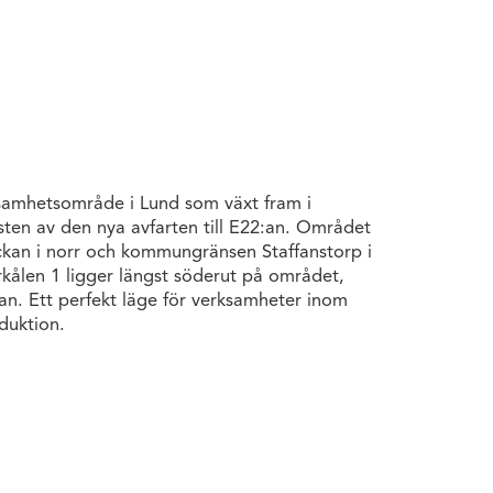
ksamhetsområde i Lund som växt fram i
ten av den nya avfarten till E22:an. Området
ckan i norr och kommungränsen Staffanstorp i
rkålen 1 ligger längst söderut på området,
:an. Ett perfekt läge för verksamheter inom
oduktion.