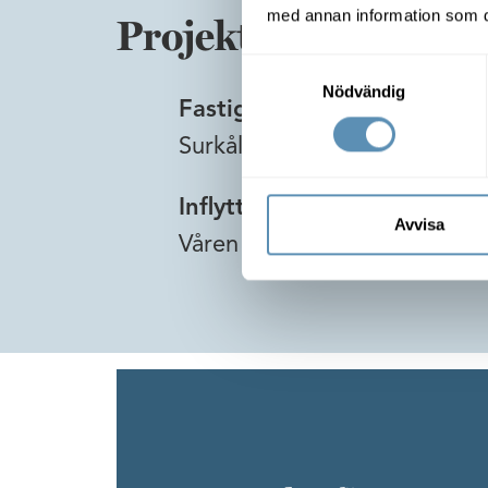
med annan information som du 
Projektfakta
Samtyckesval
Nödvändig
Fastighet
Surkålen 1
Inflyttning
Avvisa
Våren 2026