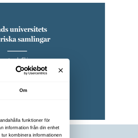
ds universitets
oriska samlingar
useet och Skissernas museum
 samlingar” till nya lokaler på
Surkålen 1.
Om
Läs mer
andahålla funktioner för
n information från din enhet
 tur kombinera informationen