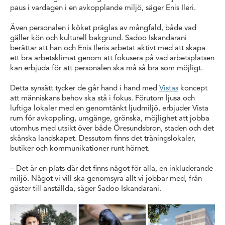
paus i vardagen i en avkopplande miljö, säger Enis Ileri.
Även personalen i köket präglas av mångfald, både vad
gäller kön och kulturell bakgrund. Sadoo Iskandarani
berättar att han och Enis Ileris arbetat aktivt med att skapa
ett bra arbetsklimat genom att fokusera på vad arbetsplatsen
kan erbjuda för att personalen ska må så bra som möjligt.
Detta synsätt tycker de går hand i hand med
Vistas
koncept
att människans behov ska stå i fokus. Förutom ljusa och
luftiga lokaler med en genomtänkt ljudmiljö, erbjuder Vista
rum för avkoppling, umgänge, grönska, möjlighet att jobba
utomhus med utsikt över både Öresundsbron, staden och det
skånska landskapet. Dessutom finns det träningslokaler,
butiker och kommunikationer runt hörnet.
– Det är en plats där det finns något för alla, en inkluderande
miljö. Något vi vill ska genomsyra allt vi jobbar med, från
gäster till anställda, säger Sadoo Iskandarani.