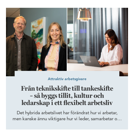
Från teknikskifte till tankeskifte – så byggs tillit, kultur och ledar
Attraktiv arbetsgivare
Från teknikskifte till tankeskifte
– så byggs tillit, kultur och
ledarskap i ett flexibelt arbetsliv
Det hybrida arbetslivet har förändrat hur vi arbetar,
men kanske ännu viktigare hur vi leder, samarbetar och
bygger kultur. När arbetslivet blir mer flexibelt ökar
behovet av tillit, tydlig kommunikation och starka