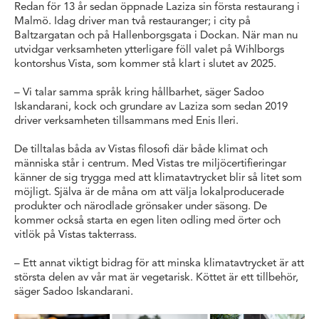
Redan för 13 år sedan öppnade Laziza sin första restaurang i
Malmö. Idag driver man två restauranger; i city på
Baltzargatan och på Hallenborgsgata i Dockan. När man nu
utvidgar verksamheten ytterligare föll valet på Wihlborgs
kontorshus Vista, som kommer stå klart i slutet av 2025.
– Vi talar samma språk kring hållbarhet, säger Sadoo
Iskandarani, kock och grundare av Laziza som sedan 2019
driver verksamheten tillsammans med Enis Ileri.
De tilltalas båda av Vistas filosofi där både klimat och
människa står i centrum. Med Vistas tre miljöcertifieringar
känner de sig trygga med att klimatavtrycket blir så litet som
möjligt. Själva är de måna om att välja lokalproducerade
produkter och närodlade grönsaker under säsong. De
kommer också starta en egen liten odling med örter och
vitlök på Vistas takterrass.
– Ett annat viktigt bidrag för att minska klimatavtrycket är att
största delen av vår mat är vegetarisk. Köttet är ett tillbehör,
säger Sadoo Iskandarani.