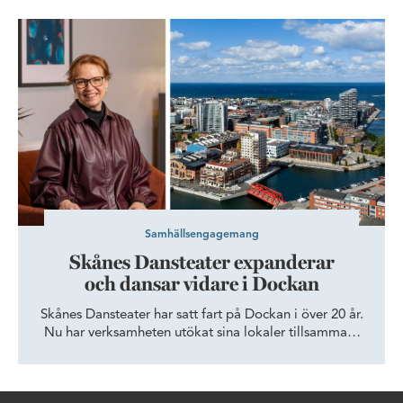
relationer. Forskning och erfarenhet pekar mot samma
Skånes Dansteater expanderar och dansar vidare i Dockan
sak: framtidens framgångsrika organisationer är de
som lyckas stärka människors samarbete och
engagemang.
Samhällsengagemang
Skånes Dansteater expanderar
och dansar vidare i Dockan
Skånes Dansteater har satt fart på Dockan i över 20 år.
Nu har verksamheten utökat sina lokaler tillsammans
med Wihlborgs, för att ge fler dansare och besökare
tillgång till Öresundsregionens epicentrum för dans.