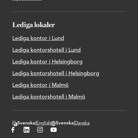
Lediga lokaler
Lediga kontor i Lund
Lediga kontorshotell i Lund
Lediga kontor i Helsingborg
Lediga kontorshotell i Helsingborg
Lediga kontor i Malmö
Lediga kontorshotell i Malmö
Svenska
|
English
Svenska
|
Danska
Byt textspråk
Byt hemsidans domänspråk
Besök Wihlborgs på Facebook
Besök Wihlborgs på LinkedIn
Besök Wihlborgs på Instagram
Besök Wihlborgs på Youtube