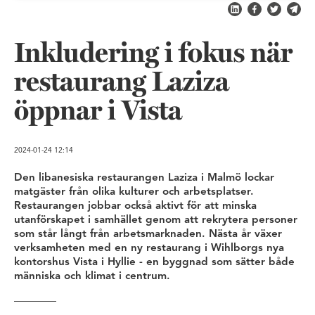
Dela på LinkedIn
Dela på Fac
Dela på 
Skic
Inkludering i fokus när
restaurang Laziza
öppnar i Vista
2024-01-24
12:14
Den libanesiska restaurangen Laziza i Malmö lockar
matgäster från olika kulturer och arbetsplatser.
Restaurangen jobbar också aktivt för att minska
utanförskapet i samhället genom att rekrytera personer
som står långt från arbetsmarknaden. Nästa år växer
verksamheten med en ny restaurang i Wihlborgs nya
kontorshus Vista i Hyllie - en byggnad som sätter både
människa och klimat i centrum.