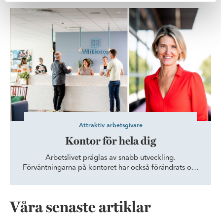
Kontor för hela dig
Attraktiv arbetsgivare
Kontor för hela dig
Arbetslivet präglas av snabb utveckling.
Förväntningarna på kontoret har också förändrats och
frågan kring arbetsplatsens utformning har hamnat i
rampljuset. Så, vad behöver man tänka på när man
ställer om kontoret utifrån nya förutsättningar?
Våra senaste artiklar