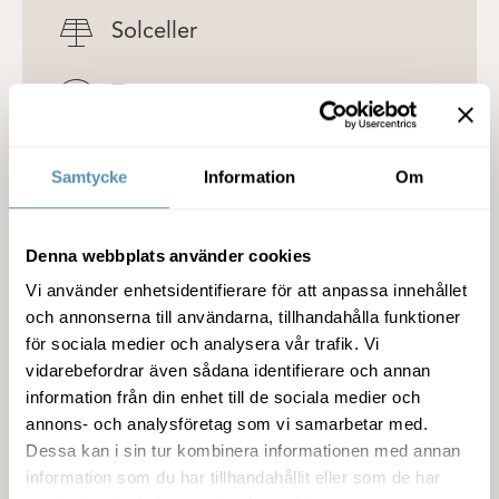
Solceller
Terrass
Detaljer om lokalen
Samtycke
Information
Om
Denna webbplats använder cookies
Fastigheten
Vi använder enhetsidentifierare för att anpassa innehållet
och annonserna till användarna, tillhandahålla funktioner
Service
för sociala medier och analysera vår trafik. Vi
vidarebefordrar även sådana identifierare och annan
Miljöcertifiering
information från din enhet till de sociala medier och
annons- och analysföretag som vi samarbetar med.
Dessa kan i sin tur kombinera informationen med annan
Kommunikation
information som du har tillhandahållit eller som de har