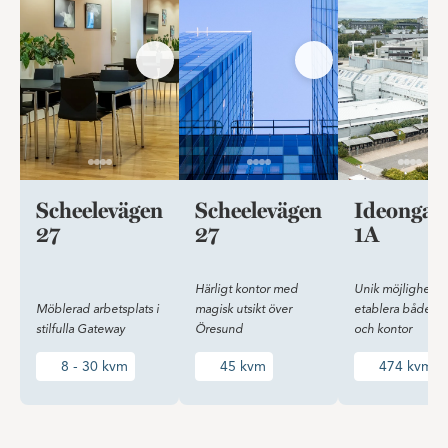
Scheelevägen
Scheelevägen
Ideongat
27
27
1A
Härligt kontor med
Unik möjlighet at
Möblerad arbetsplats i
magisk utsikt över
etablera både la
stilfulla Gateway
Öresund
och kontor
8 - 30 kvm
45 kvm
474 kvm