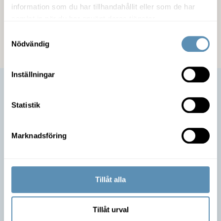
information som du har tillhandahållit eller som de har
samlat in när du har använt deras tjänster.
Kommunikation
Samtyckesval
Nödvändig
Inställningar
Statistik
Marknadsföring
Tillåt alla
Är du intresserad av lokalen?
Tillåt urval
Ta kontakt med mig så berättar jag mer om möjligheterna