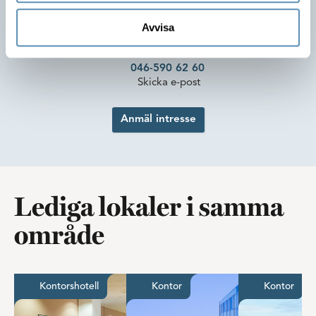
att flytta in!
Lovisa Lindskog
Avvisa
Förvaltare
046-590 62 60
Skicka e-post
Anmäl intresse
Lediga lokaler i samma
område
Möblerad arbetsplats i stilfulla Gateway
Härligt kontor med magisk u
Unik 
Kontorshotell
Kontor
Kontor