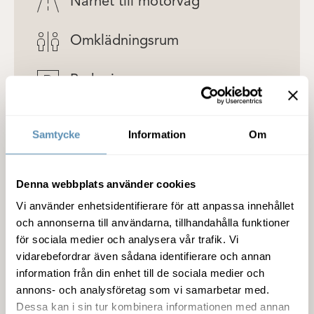
Närhet till motorväg
Omklädningsrum
Parkering
Solceller
Samtycke
Information
Om
Detaljer om lokalen
Denna webbplats använder cookies
Vi använder enhetsidentifierare för att anpassa innehållet
och annonserna till användarna, tillhandahålla funktioner
Fastigheten
för sociala medier och analysera vår trafik. Vi
vidarebefordrar även sådana identifierare och annan
Service
information från din enhet till de sociala medier och
annons- och analysföretag som vi samarbetar med.
Dessa kan i sin tur kombinera informationen med annan
Miljöcertifiering