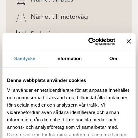
Närhet till buss
Närhet till motorväg
Parkering
Terrass
Samtycke
Information
Om
Detaljer om lokalen
Denna webbplats använder cookies
Vi använder enhetsidentifierare för att anpassa innehållet
och annonserna till användarna, tillhandahålla funktioner
Fastigheten
för sociala medier och analysera vår trafik. Vi
vidarebefordrar även sådana identifierare och annan
Service
information från din enhet till de sociala medier och
annons- och analysföretag som vi samarbetar med.
Miljöcertifiering
Dessa kan i sin tur kombinera informationen med annan