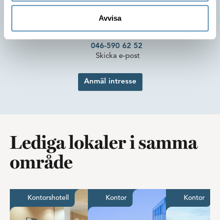
att flytta in!
Anders Grönvall
Avvisa
Förvaltare
046-590 62 52
Skicka e-post
Anmäl intresse
Lediga lokaler i samma
område
Möblerad arbetsplats i stilfulla Gateway
Härligt kontor med magisk u
Unik 
Kontorshotell
Kontor
Kontor