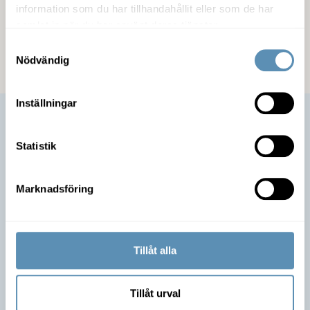
information som du har tillhandahållit eller som de har
samlat in när du har använt deras tjänster.
Kommunikation
Samtyckesval
Nödvändig
Inställningar
Statistik
Marknadsföring
Tillåt alla
Är du intresserad av lokalen?
Tillåt urval
Ta kontakt med mig så berättar jag mer om möjligheterna