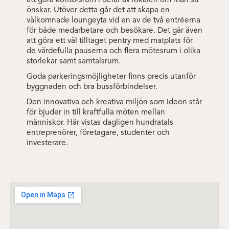
att göra kontorsrum i delar av lokalen om man så
önskar. Utöver detta går det att skapa en
välkomnade loungeyta vid en av de två entréerna
för både medarbetare och besökare. Det går även
att göra ett väl tilltaget pentry med matplats för
de värdefulla pauserna och flera mötesrum i olika
storlekar samt samtalsrum.
Goda parkeringsmöjligheter finns precis utanför
byggnaden och bra bussförbindelser.
Den innovativa och kreativa miljön som Ideon står
för bjuder in till kraftfulla möten mellan
människor. Här vistas dagligen hundratals
entreprenörer, företagare, studenter och
investerare.