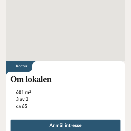
Kontor
Om lokalen
681 m²
3 av 3
ca 65
Anmäl intresse