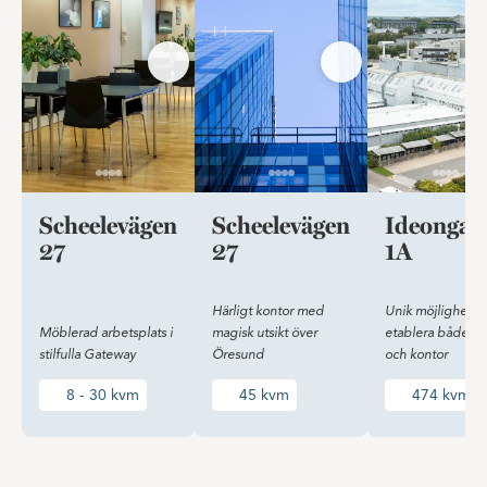
Scheelevägen
Scheelevägen
Ideongat
27
27
1A
Härligt kontor med
Unik möjlighet at
Möblerad arbetsplats i
magisk utsikt över
etablera både la
stilfulla Gateway
Öresund
och kontor
8 - 30 kvm
45 kvm
474 kvm