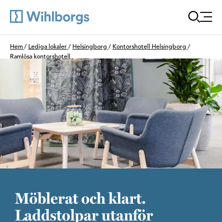
Öppna
Du är här:
Hem
/
Lediga lokaler
/
Helsingborg
/
Kontorshotell Helsingborg
/
Ramlösa kontorshotell
Möblerat och klart.
Laddstolpar utanför