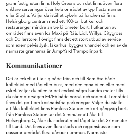
grannfastigheten finns Holy Greens och det finns även flera
enklare serveringar över hela området av typ Pastamannen
eller Sibylla. Väljer du istället cykeln på lunchen så finns
Helsingborg centrum med ett 100-tal butiker och
restauranger mindre än tre kilometer bort. I utkanten av
området finns även Ica Maxi på Råå, Lidl, Willys, Citygross
och Dollarstore. I övrigt finns det ett stort utbud av service
som exempelvis Jysk, läkarhus, byggvaruhandel och en av de
närmaste grannarna är JumpYard Trampolinpark.
Kommunikationer
Det är enkelt att ta sig både från och till Ramlösa både
kollektivt med tåg eller buss, med den egna bilen eller med
cykel. Väljer du bilen är det endast några hundra meter tills
du når motorvägen E4/E6 både norrut och söderut. I området
finns det gott om kostnadsfria parkeringar. Väljer du istället
att åka kollektivt finns Ramlösa Station en kort gångväg bort,
från Ramlösa Station tar det 5 minuter att åka till
Helsingborg C, åker du söderut med tåget tar det 27 minuter
till Lund. Det finns även flera stads och regionsbussar som
passerar området flera gånger i timmen. Närmaste