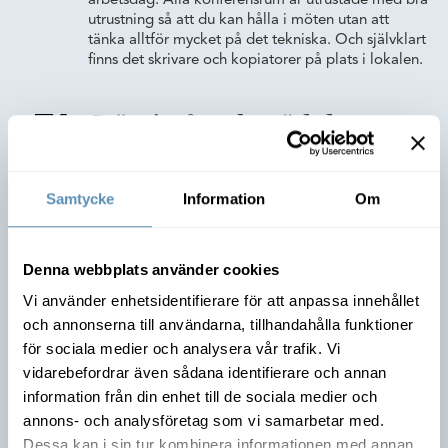
arbetsdag. Alla konferensrum är utrustade med bra
utrustning så att du kan hålla i möten utan att
tänka alltför mycket på det tekniska. Och självklart
finns det skrivare och kopiatorer på plats i lokalen.
Grönt i många bemärkelser
Grönt är skönt på många sätt. Att vi människor blir
lugna av växter inomhus är bevisat. I en alltmer
stressad vardag kan så enkla saker som mycket
Samtycke
Information
Om
grönska och växter på kontoret vara skönt för
både sinne och själ. Givetvis tänker vi grönt i form
av miljö också, inte minst i köket där vi valt
Denna webbplats använder cookies
matstolar i återvunnen plast. Och om vi återvinner
allting i köket? Givetvis!
Vi använder enhetsidentifierare för att anpassa innehållet
och annonserna till användarna, tillhandahålla funktioner
för sociala medier och analysera vår trafik. Vi
Frukost varje dag
vidarebefordrar även sådana identifierare och annan
Frukost är en bra förutsättning för att börja dagen
information från din enhet till de sociala medier och
på bästa sättet. Det vet vi. Därför kommer det
annons- och analysföretag som vi samarbetar med.
finnas frukost tillgänglig i köket till dig som
Dessa kan i sin tur kombinera informationen med annan
hyresgäst på Berga kontorshotell - varje dag. En