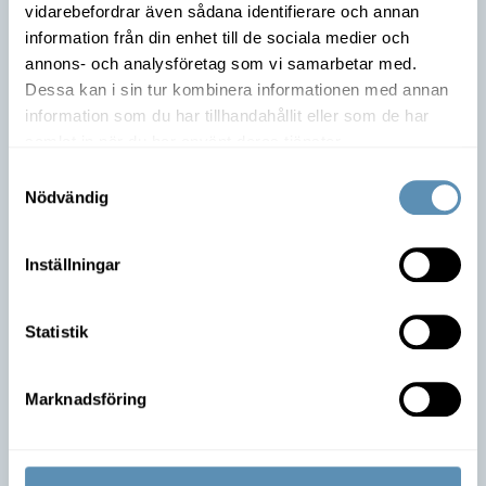
vidarebefordrar även sådana identifierare och annan
information från din enhet till de sociala medier och
annons- och analysföretag som vi samarbetar med.
Dessa kan i sin tur kombinera informationen med annan
information som du har tillhandahållit eller som de har
samlat in när du har använt deras tjänster.
Är du intresserad av lokalen?
Samtyckesval
Nödvändig
Ta kontakt med mig så berättar jag mer om möjligheterna
att flytta in!
Inställningar
Peter Siroky
Förvaltare
Statistik
042-490 46 36
Skicka e-post
Marknadsföring
Anmäl intresse