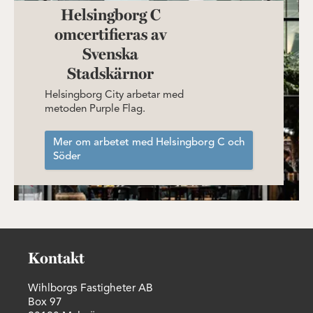
Helsingborg C
omcertifieras av
Svenska
Stadskärnor
Helsingborg City arbetar med
metoden Purple Flag.
Mer om arbetet med Helsingborg C och
Söder
Kontakt
Wihlborgs Fastigheter AB
Box 97