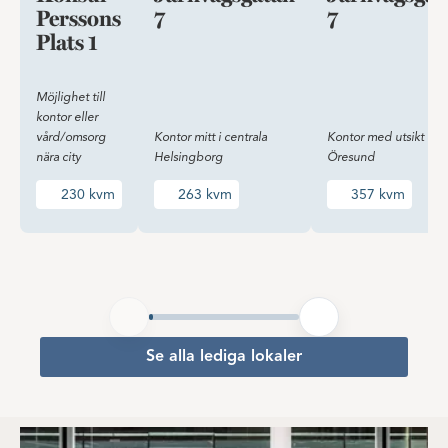
Perssons
7
7
Plats 1
Möjlighet till
kontor eller
vård/omsorg
Kontor mitt i centrala
Kontor med utsikt öve
nära city
Helsingborg
Öresund
230 kvm
263 kvm
357 kvm
Se alla lediga lokaler