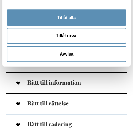
E post:
imy@imy.se
Tillåt alla
Telefon: 08-6576100
Webbplats:
www.imy.se
.
Tillåt urval
Avvisa
Rätt till tillgång (s.k.
registerutdrag)
Rätt till information
Rätt till rättelse
Rätt till radering