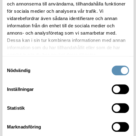
Dina rättigheter
och annonserna till användarna, tillhandahålla funktioner
för sociala medier och analysera vår trafik. Vi
Enligt gällande dataskyddslagstiftning har du ett flertal
vidarebefordrar även sådana identifierare och annan
rättigheter i förhållande till behandlingen av dina
information från din enhet till de sociala medier och
personuppgifter.
annons- och analysföretag som vi samarbetar med.
Dessa kan i sin tur kombinera informationen med annan
Om du har frågor kring eller vill använda dig av någon av
information som du har tillhandahållit eller som de har
rättigheterna nedan, ber vi dig att kontakta oss på
gdpr@wihlborgs.se
.
samlat in när du har använt deras tjänster.
Samtyckesval
Integritetsskyddsmyndigheten (IMY)
Nödvändig
Om du upplever att Wihlborgs inte hanterar dina
personuppgifter på rätt sätt har du även rätt att klaga till en
Inställningar
dataskyddsmyndighet. Relevant dataskyddsmyndighet för
Wihlborgs är Integritetsskyddsmyndigheten (IMY). Här finns
också mer information om dina rättigheter.
Statistik
Du kan kontakta IMY på något av följande sätt:
Marknadsföring
Brev: IMY, Box 8114, 104 20 Stockholm