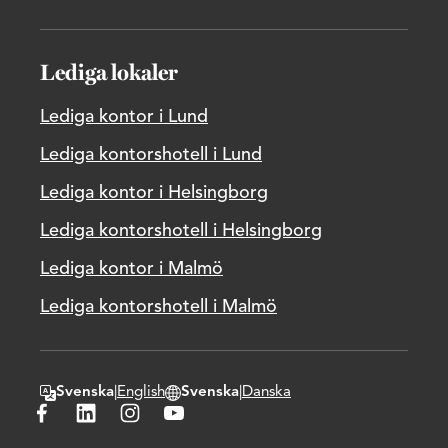
Lediga lokaler
Lediga kontor i Lund
Lediga kontorshotell i Lund
Lediga kontor i Helsingborg
Lediga kontorshotell i Helsingborg
Lediga kontor i Malmö
Lediga kontorshotell i Malmö
Svenska
|
English
Svenska
|
Danska
Byt textspråk
Byt hemsidans domänspråk
Besök Wihlborgs på Facebook
Besök Wihlborgs på LinkedIn
Besök Wihlborgs på Instagram
Besök Wihlborgs på Youtube