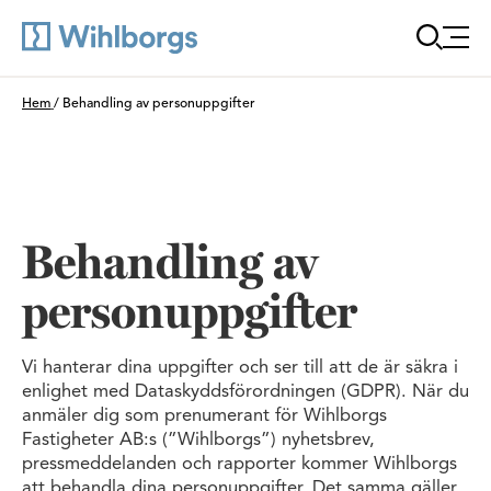
Öppna
Du är här:
Hem
/
Behandling av personuppgifter
Behandling av
personuppgifter
Vi hanterar dina uppgifter och ser till att de är säkra i
enlighet med Dataskyddsförordningen (GDPR). När du
anmäler dig som prenumerant för Wihlborgs
Fastigheter AB:s (”Wihlborgs”) nyhetsbrev,
pressmeddelanden och rapporter kommer Wihlborgs
att behandla dina personuppgifter. Det samma gäller