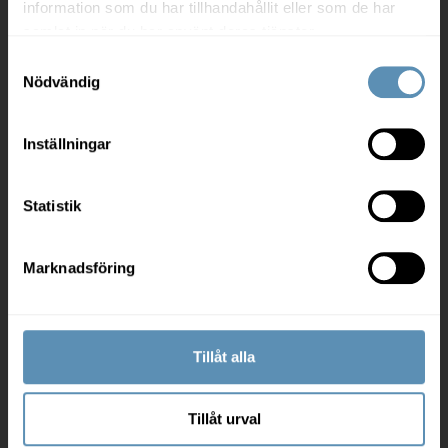
information som du har tillhandahållit eller som de har
samlat in när du har använt deras tjänster.
Samtyckesval
Hyresgäst och leverantör
Nödvändig
Mina sidor
Inställningar
Felanmälan
Arbetsplatsrådgivning
Statistik
Må bra på kontoret
För leverantörer
Marknadsföring
Om oss
Tillåt alla
Jobba hos oss
Tillåt urval
Investor relations