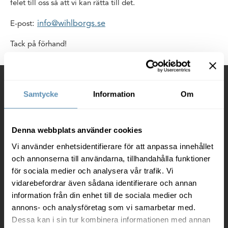
felet till oss så att vi kan rätta till det.
:
info@wihlborgs.se
E-post
Tack på förhand!
Kontakt
Samtycke
Information
Om
Wihlborgs Fastigheter AB
Box 97
20120 Malmö
Denna webbplats använder cookies
Vi använder enhetsidentifierare för att anpassa innehållet
Org. nr. 556367-0230
och annonserna till användarna, tillhandahålla funktioner
040-690 57 00
för sociala medier och analysera vår trafik. Vi
vidarebefordrar även sådana identifierare och annan
info@wihlborgs.se
information från din enhet till de sociala medier och
annons- och analysföretag som vi samarbetar med.
Fler kontaktuppgifter
Dessa kan i sin tur kombinera informationen med annan