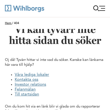
Öppna
Du är här:
Hem
/
404
Vi kan tyvärr inte
hitta sidan du söker
Oj då! Tyvärr hittar vi inte vad du söker. Kanske kan länkarna
här vara till hjälp?
Våra lediga lokaler
Kontakta oss
Investor relations
Felanmälan
Till startsidan
Om du kom hit via en länk blir vi glada om du rapporterar