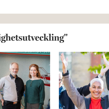
ighetsutveckling"
N yoga flyttar in i anrika R