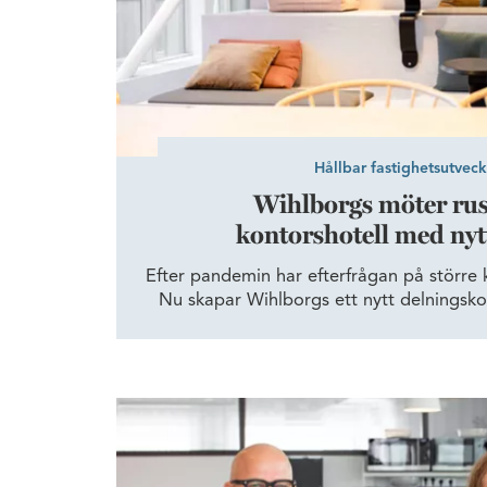
Hållbar fastighetsutveck
Wihlborgs möter ru
kontorshotell med nyt
Efter pandemin har efterfrågan på större k
Nu skapar Wihlborgs ett nytt delningsk
Lund, ”Workspace +”, för mindre bol
traditionella kontorshot
Framgångsrikt återbruksprojekt gav 147 ton i