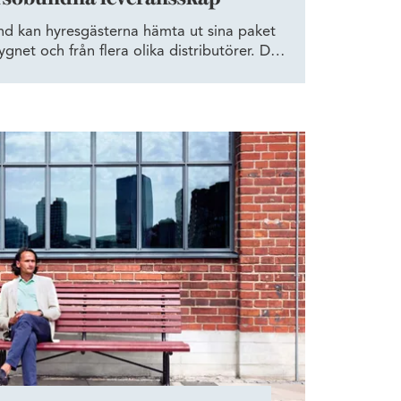
nd kan hyresgästerna hämta ut sina paket
ygnet och från flera olika distributörer. Den
n, som ingår i Wihlborgs satsning på att
å Ideon Gateway, är helt unik i sitt slag.
illväxt i Öresundsregionen