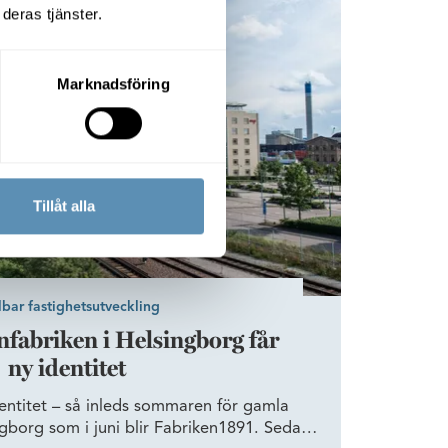
singborg får ny identitet
deras tjänster.
Marknadsföring
Tillåt alla
lbar fastighetsutveckling
fabriken i Helsingborg får
ny identitet
entitet – så inleds sommaren för gamla
ngborg som i juni blir Fabriken1891. Sedan