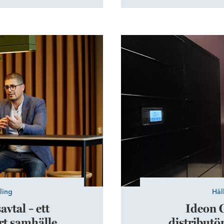
s, och Sverige rankas som
Wihlborgs tog över f
tion. Det vi gör nu och
förtydliga bilden av 
iges framtid, menar Lotta
historia. Nu är målsättn
dan 2021.
allmänheten ska få en ty
r ett hållbart samhälle
Ideon Gateway först ut med
ling
Hål
vtal – ett
Ideon 
rt samhälle
distribut