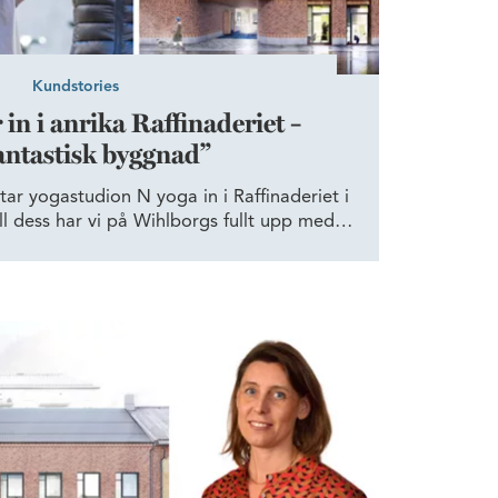
Kundstories
 in i anrika Raffinaderiet –
antastisk byggnad”
yttar yogastudion N yoga in i Raffinaderiet i
ll dess har vi på Wihlborgs fullt upp med
storiska byggnaden – som alltid med stort
ch så liten miljöpåverkan som möjligt.
eriet – “lokalen är perfekt för oss”