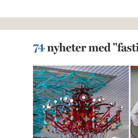
74
nyheter med "fast
Konst ska inspirera till hälsosamma val