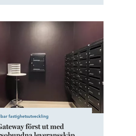
astigheten 2019 har vi strävat efter att
byggnaden utan att kompromissa med dess
ingen att sammanföra hyresgästerna och att
dligare bild av vilka verksamheter som finns
 distributörsobundna leveransskåp
i byggnaden.
lbar fastighetsutveckling
Gateway först ut med
örsobundna leveransskåp