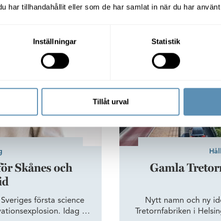
riges framtid
Gamla Tretornfabriken i Hel
har tillhandahållit eller som de har samlat in när du har använt 
r Environmental Engineer,
Inställningar
Statistik
Tillåt urval
g
Hål
för Skånes och
Gamla Tretorn
id
veriges första science
Nytt namn och ny id
ationsexplosion. Idag är
Tretornfabriken i Helsi