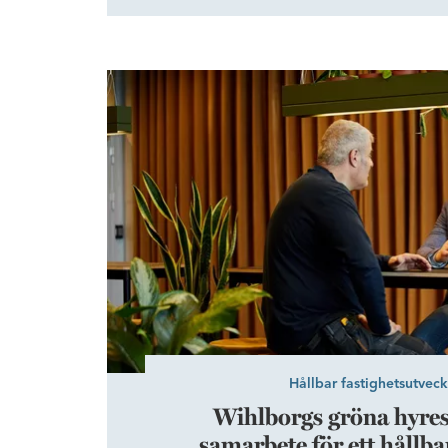
Ideon en av Sveriges främsta science park
nummer 2 i Världen när det gäller innova
framåt blir avgörande för Skånes och Sver
Wessfeldt, Vd på Ideon se
Wihlborgs gröna hyresavtal – ett samarbete fö
Hållbar fastighetsutveck
Wihlborgs gröna hyresa
samarbete för ett hållba