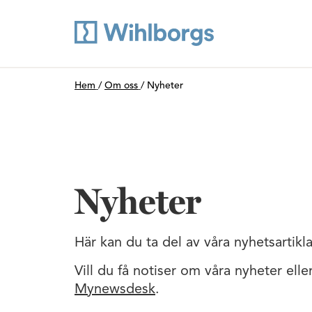
Du är här:
Hem
/
Om oss
/
Nyheter
Nyheter
Här kan du ta del av våra nyhetsartikla
Vill du få notiser om våra nyheter ell
Mynewsdesk
.