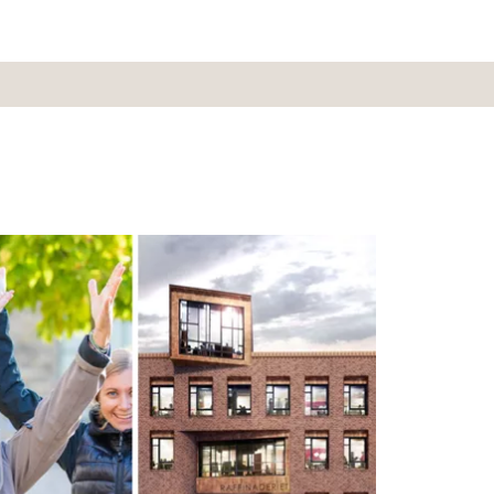
affinaderiet – “en fantastisk byggnad”