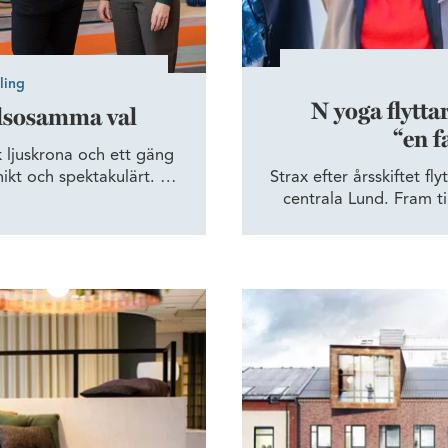
ling
N yoga flyttar
hälsosamma val
“en f
 ljuskrona och ett gäng
ikt och spektakulärt. De
Strax efter årsskiftet fl
 kontorshus Kvartetten i
centrala Lund. Fram ti
er platsens rum och syfte
renoveringen av den hi
över det vanliga, och med
fokus på återbruk o
ternas hälsa.
d nytt koncept
AFRY blir en del av Raffinad