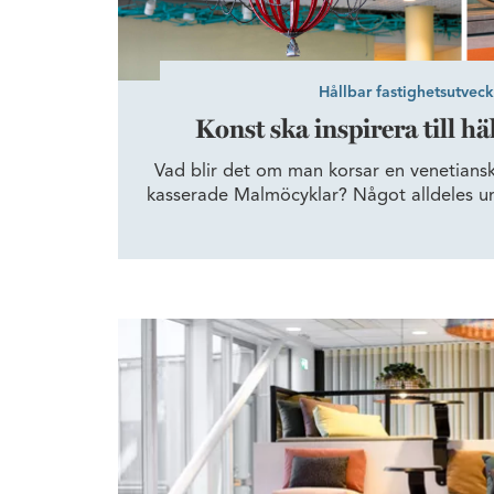
Hållbar fastighetsutveck
Konst ska inspirera till 
Vad blir det om man korsar en venetiansk
kasserade Malmöcyklar? Något alldeles un
konstnärliga utsmyckningarna i Wihlborgs
Hyllie är inte bara noggrant utformade eft
utan bottnar också i ett återbrukstänk ut
en målbild att främja hyresgäs
Wihlborgs möter rusning på kontorshotell me