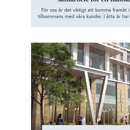
För oss är det viktigt att komma framåt i
tillsammans med våra kunder. I åtta år har
våra hyresgäster gröna hyresavtal. Nä
identifierar vi gemensamt olika miljöm
tillsammans. Än så länge har ungefär häl
ingått samarbete med oss – och f
Fokus på medarbetarnas välmående när innov