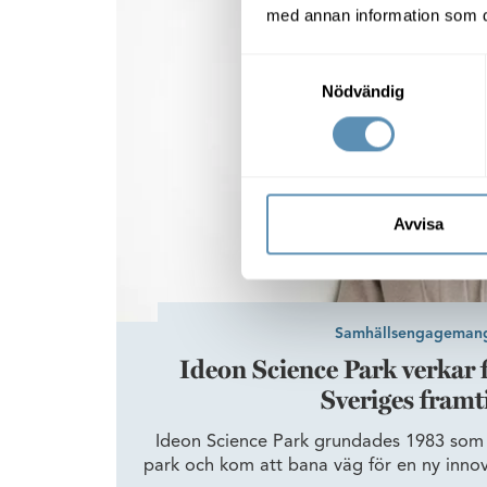
Ideon Science Park verkar för Skånes och Sve
med annan information som du 
cirkulärt fokus, säger Ausra Reinap, Senio
Axis.
Samtyckesval
Nödvändig
Avvisa
Samhällsengageman
Ideon Science Park verkar 
Sveriges framt
Ideon Science Park grundades 1983 som S
park och kom att bana väg för en ny innov