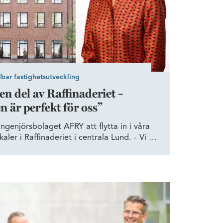
lbar fastighetsutveckling
en del av Raffinaderiet –
n är perfekt för oss”
genjörsbolaget AFRY att flytta in i våra
ler i Raffinaderiet i centrala Lund. - Vi är
fortsätta att vara hyresgäster hos Wihlborgs
ihop våra kontor. Den där nytändningen som
nya lokaler som är helt anpassade efter oss
en ser fram emot, säger Jane Kylberg, AFRY
s egna klimatambassadörer