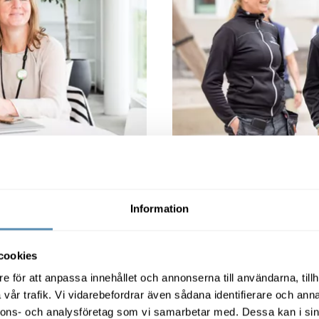
ling
Hål
ojekt gav 147
Fastighet
paring
kli
Information
ering av teknikföretaget
Högt ställda klimatmå
. Hållbarhet var vad som
ambitioner för en förbätt
cookies
 har lokalerna fräschats
är viktiga hörnstena
e för att anpassa innehållet och annonserna till användarna, tillh
. – Vi är otroligt glada
utmärker det dagliga a
vår trafik. Vi vidarebefordrar även sådana identifierare och anna
 hög hållbarhetsprofil.
genomförs av 
nnons- och analysföretag som vi samarbetar med. Dessa kan i sin
va arbetet framåt med ett