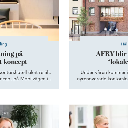
ling
Hål
sning på
AFRY blir 
t koncept
“lokale
ontorshotell ökat rejält.
Under våren kommer in
oncept på Mobilvägen i
nyrenoverade kontorsloka
ag som vuxit ur det
väldigt glada att vi kan 
ellet.
även nu när vi flyttar 
kommer av att byta till 
är något som vi verklig
 koldioxidbesparing
Fastighetsvärdar Wihlborg