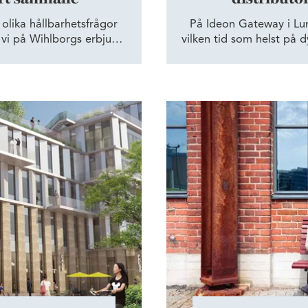
 olika hållbarhetsfrågor
På Ideon Gateway i Lu
 vi på Wihlborgs erbjudit
vilken tid som helst på d
r vi utformar avtalen
skräddarsydda lösninge
ål som vi arbetar mot
modernisera servicen p
ften av våra hyresgäster
ler ska vi bli.
ativt kontorshus byggs på Ideon
Skapa förutsättningar för t