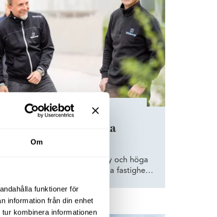
lbar fastighetsutveckling
svärdar Wihlborgs egna
matambassadörer
Om
l, väl genomarbetad miljöpolicy och höga
rad klimatprestanda i befintliga fastigheter
r i Wihlborgs klimatarbete. Men det som
andahålla funktioner för
rbetet är att mycket av jobbet drivs och
n information från din enhet
Wihlborgs egna fastighetsvärdar.
 tur kombinera informationen