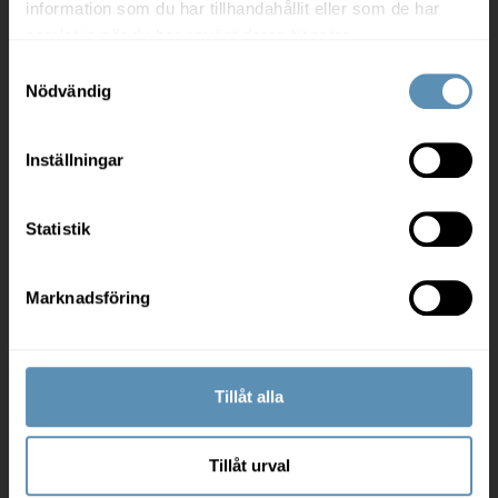
information som du har tillhandahållit eller som de har
samlat in när du har använt deras tjänster.
Samtyckesval
Hyresgäst och leverantör
Nödvändig
Mina sidor
Inställningar
Felanmälan
Arbetsplatsrådgivning
Statistik
Må bra på kontoret
För leverantörer
Marknadsföring
Om oss
Tillåt alla
Jobba hos oss
Tillåt urval
Investor relations