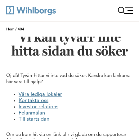
Öppna
Du är här:
Hem
/
404
Vi kan tyvärr inte
hitta sidan du söker
Oj då! Tyvärr hittar vi inte vad du söker. Kanske kan länkarna
här vara till hjälp?
Våra lediga lokaler
Kontakta oss
Investor relations
Felanmälan
Till startsidan
Om du kom hit via en länk blir vi glada om du rapporterar