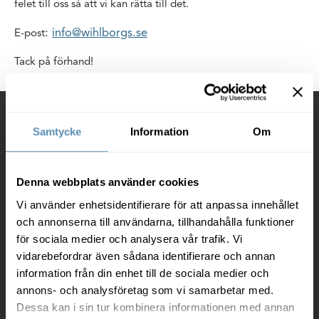
felet till oss så att vi kan rätta till det.
:
info@wihlborgs.se
E-post
Tack på förhand!
Kontakt
Samtycke
Information
Om
Wihlborgs Fastigheter AB
Box 97
20120 Malmö
Denna webbplats använder cookies
Vi använder enhetsidentifierare för att anpassa innehållet
Org. nr. 556367-0230
och annonserna till användarna, tillhandahålla funktioner
040-690 57 00
för sociala medier och analysera vår trafik. Vi
vidarebefordrar även sådana identifierare och annan
info@wihlborgs.se
information från din enhet till de sociala medier och
annons- och analysföretag som vi samarbetar med.
Fler kontaktuppgifter
Dessa kan i sin tur kombinera informationen med annan